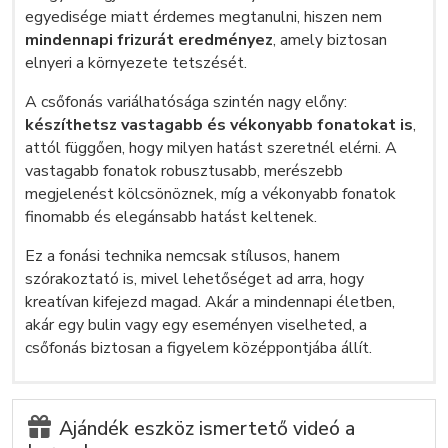
egyedisége miatt érdemes megtanulni, hiszen nem
mindennapi frizurát eredményez
, amely biztosan
elnyeri a környezete tetszését.
A csőfonás variálhatósága szintén nagy előny:
készíthetsz vastagabb és vékonyabb fonatokat is
,
attól függően, hogy milyen hatást szeretnél elérni. A
vastagabb fonatok robusztusabb, merészebb
megjelenést kölcsönöznek, míg a vékonyabb fonatok
finomabb és elegánsabb hatást keltenek.
Ez a fonási technika nemcsak stílusos, hanem
szórakoztató is, mivel lehetőséget ad arra, hogy
kreatívan kifejezd magad. Akár a mindennapi életben,
akár egy bulin vagy egy eseményen viselheted, a
csőfonás biztosan a figyelem középpontjába állít.
Ajándék eszköz ismertető videó a