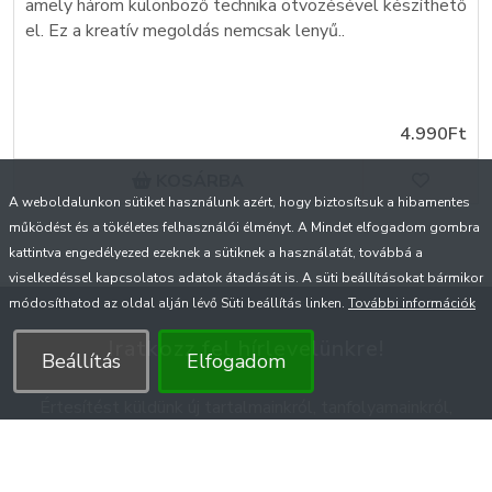
amely három különböző technika ötvözésével készíthető
el. Ez a kreatív megoldás nemcsak lenyű..
4.990Ft
KOSÁRBA
A weboldalunkon sütiket használunk azért, hogy biztosítsuk a hibamentes
működést és a tökéletes felhasználói élményt. A Mindet elfogadom gombra
kattintva engedélyezed ezeknek a sütiknek a használatát, továbbá a
viselkedéssel kapcsolatos adatok átadását is. A süti beállításokat bármikor
módosíthatod az oldal alján lévő Süti beállítás linken.
További információk
Iratkozz fel hírlevelünkre!
Beállítás
Elfogadom
Értesítést küldünk új tartalmainkról, tanfolyamainkról,
akcióinkról, egyedi ajánlatainkról.
A hírlevélről bármikor leiratkozhatsz.