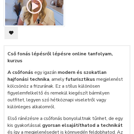
Cső fonás lépésről lépésre online tanfolyam,
kurzus
A csőfonás
egy igazán
modern és szokatlan
hajfonási technika
, amely
futurisztikus
megjelenést
kölcsönöz a frizurának. Ez a stílus különösen
figyelemfelkeltő és remekül kiegészít bármilyen
outfitet, legyen szó hétköznapi viseletről vagy
különleges alkalomról.
Első ránézésre a csőfonás bonyolultnak tűnhet, de egy
kis gyakorlással
gyorsan elsajátíthatod a technikát
és így a megjelenésedet is könnyedén feldobhatod. Az