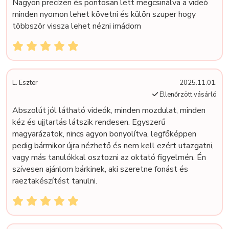
Nagyon precízen és pontosan lett megcsinálva a videó
minden nyomon lehet követni és külön szuper hogy
többször vissza lehet nézni imádom
L. Eszter
2025.11.01.
Ellenőrzött vásárló
Abszolút jól látható videók, minden mozdulat, minden
kéz és ujjtartás látszik rendesen. Egyszerű
magyarázatok, nincs agyon bonyolítva, legfőképpen
pedig bármikor újra nézhető és nem kell ezért utazgatni,
vagy más tanulókkal osztozni az oktató figyelmén. Én
szívesen ajánlom bárkinek, aki szeretne fonást és
raeztakészítést tanulni.