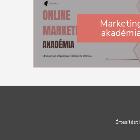
Marketin
akadémi
Értesítést 