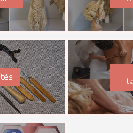
ítés
t