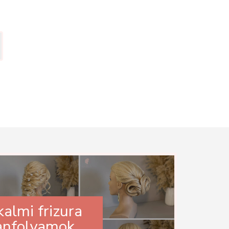
kalmi frizura
anfolyamok