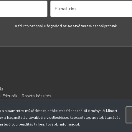
A feliratkozással elfogadod az
Adatvédelem
szabályzatunk.
ás
i Frizurák
Raszta készítés
s
k a hibamentes működést és a tökéletes felhasználói élményt. A Mindet
ek a használatát, továbbá a viselkedéssel kapcsolatos adatok átadását
 lévő Süti beállítás linken.
További információk