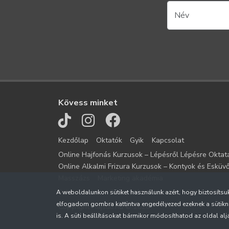
Kövess minket
Kezdőlap
Oktatók
Gyik
Kapcsolat
Online Hajfonás Kurzusok – Lépésről Lépésre Oktat
Online Alkalmi Frizura Kurzusok – Kontyok és Esküvő
Masszázs
Marketing akadémia
Adatvédelem
Szerződési feltételek
Süti beállítá
A weboldalunkon sütiket használunk azért, hogy biztosítsu
elfogadom gombra kattintva engedélyezed ezeknek a sütikn
Copyright Hajsuli.hu © 2026
is. A süti beállításokat bármikor módosíthatod az oldal alján