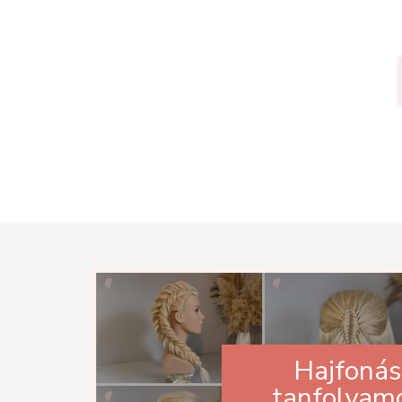
Hajfonás
tanfolyam