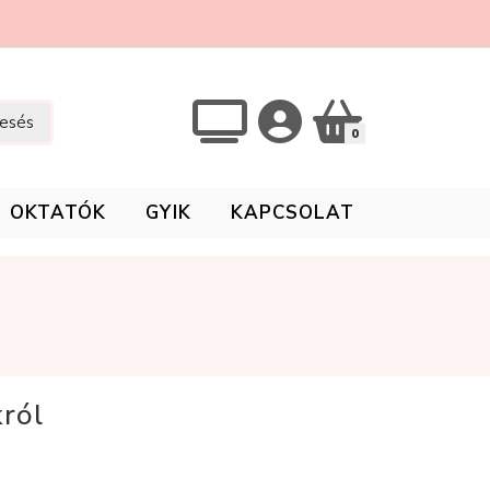
esés
0
OKTATÓK
GYIK
KAPCSOLAT
ról