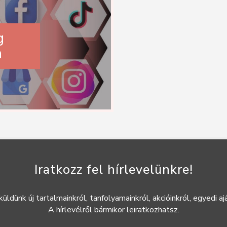
g
a
Iratkozz fel hírlevelünkre!
küldünk új tartalmainkról, tanfolyamainkról, akcióinkról, egyedi ajá
A hírlevélről bármikor leiratkozhatsz.