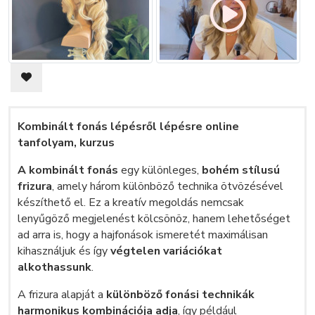
Kombinált fonás lépésről lépésre online
tanfolyam, kurzus
A kombinált fonás
egy különleges,
bohém stílusú
frizura
, amely három különböző technika ötvözésével
készíthető el. Ez a kreatív megoldás nemcsak
lenyűgöző megjelenést kölcsönöz, hanem lehetőséget
ad arra is, hogy a hajfonások ismeretét maximálisan
kihasználjuk és így
végtelen variációkat
alkothassunk
.
A frizura alapját a
különböző fonási technikák
harmonikus kombinációja adja
, így például