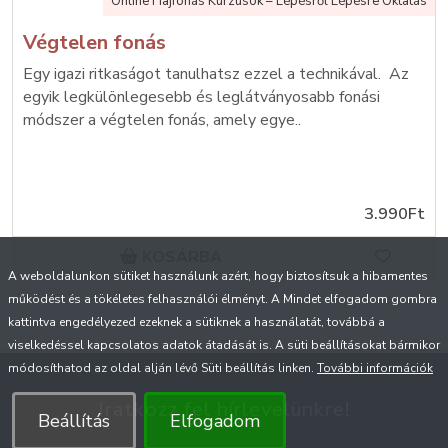
Online Hajfonás Kurzusok – Lépésről Lépésre Oktatás
Végtelen fonás
Egy igazi ritkaságot tanulhatsz ezzel a technikával. Az
egyik legkülönlegesebb és leglátványosabb fonási
módszer a végtelen fonás, amely egye..
3.990Ft
KOSÁRBA
A weboldalunkon sütiket használunk azért, hogy biztosítsuk a hibamentes
működést és a tökéletes felhasználói élményt. A Mindet elfogadom gombra
kattintva engedélyezed ezeknek a sütiknek a használatát, továbbá a
viselkedéssel kapcsolatos adatok átadását is. A süti beállításokat bármikor
módosíthatod az oldal alján lévő Süti beállítás linken.
További információk
Iratkozz fel hírlevelünkre!
Beállítás
Elfogadom