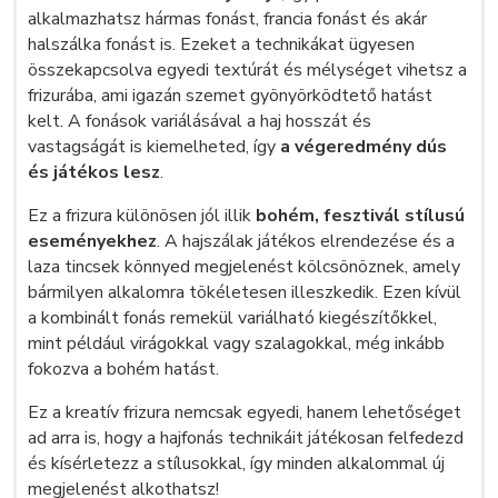
alkalmazhatsz hármas fonást, francia fonást és akár
halszálka fonást is. Ezeket a technikákat ügyesen
összekapcsolva egyedi textúrát és mélységet vihetsz a
frizurába, ami igazán szemet gyönyörködtető hatást
kelt. A fonások variálásával a haj hosszát és
vastagságát is kiemelheted, így
a végeredmény dús
és játékos lesz
.
Ez a frizura különösen jól illik
bohém, fesztivál stílusú
eseményekhez
. A hajszálak játékos elrendezése és a
laza tincsek könnyed megjelenést kölcsönöznek, amely
bármilyen alkalomra tökéletesen illeszkedik. Ezen kívül
a kombinált fonás remekül variálható kiegészítőkkel,
mint például virágokkal vagy szalagokkal, még inkább
fokozva a bohém hatást.
Ez a kreatív frizura nemcsak egyedi, hanem lehetőséget
ad arra is, hogy a hajfonás technikáit játékosan felfedezd
és kísérletezz a stílusokkal, így minden alkalommal új
megjelenést alkothatsz!