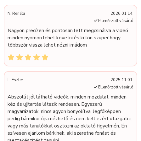
N. Renáta
2026.01.14.
Ellenőrzött vásárló
Nagyon precízen és pontosan lett megcsinálva a videó
minden nyomon lehet követni és külön szuper hogy
többször vissza lehet nézni imádom
L. Eszter
2025.11.01.
Ellenőrzött vásárló
Abszolút jól látható videók, minden mozdulat, minden
kéz és ujjtartás látszik rendesen. Egyszerű
magyarázatok, nincs agyon bonyolítva, legfőképpen
pedig bármikor újra nézhető és nem kell ezért utazgatni,
vagy más tanulókkal osztozni az oktató figyelmén. Én
szívesen ajánlom bárkinek, aki szeretne fonást és
raeztakészítést tanulni.