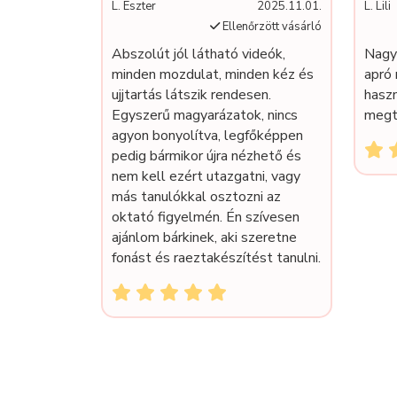
L. Eszter
2025.11.01.
L. Lili
Ellenőrzött vásárló
Abszolút jól látható videók,
Nagy
minden mozdulat, minden kéz és
apró 
ujjtartás látszik rendesen.
hasz
Egyszerű magyarázatok, nincs
megt
agyon bonyolítva, legfőképpen
pedig bármikor újra nézhető és
nem kell ezért utazgatni, vagy
más tanulókkal osztozni az
oktató figyelmén. Én szívesen
ajánlom bárkinek, aki szeretne
fonást és raeztakészítést tanulni.