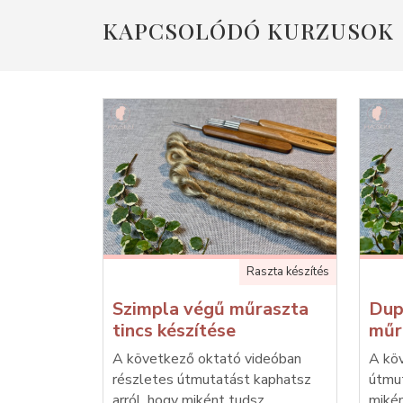
KAPCSOLÓDÓ KURZUSOK
Raszta készítés
Szimpla végű műraszta
Dup
tincs készítése
műr
A következő oktató videóban
A kö
részletes útmutatást kaphatsz
útmut
arról, hogy miként tudsz
mikén