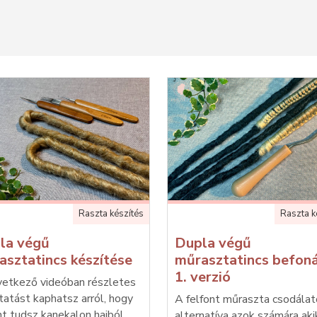
Raszta készítés
Raszta k
la végű
Dupla végű
asztatincs készítése
műrasztatincs befon
1. verzió
vetkező videóban részletes
atást kaphatsz arról, hogy
A felfont műraszta csodála
t tudsz kanekalon hajból
alternatíva azok számára aki