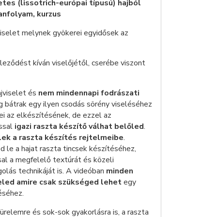
es (lissotrich-európai típusú) hajból
anfolyam, kurzus
viselet melynek gyökerei egyidősek az
leződést kíván viselőjétől, cserébe viszont
jviselet és
nem mindennapi fodrászati
g bátrak egy ilyen csodás sörény viseléséhez
 az elkészítésének, de ezzel az
ssal
igazi raszta készítő válhat belőled
.
ek a raszta készítés rejtelmeibe
.
le a hajat raszta tincsek készítéséhez,
sal a megfelelő textúrát és közeli
olás technikáját is. A videóban
minden
eled amire csak szükséged lehet
egy
téséhez.
ürelemre és sok-sok gyakorlásra is, a raszta