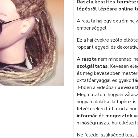
Raszta készítés természet
lépésről lépésre online t
A raszta haj egy extrém haj
emberiséggel.
Ez a haj évekre szóló elköte
roppant egyedi és dekoratív.
A raszta
nem mindennapi ha
szolgáltatás
. Kevesen elé
és még kevesebben mesterei
oktatóanyaggal és gyakorlá
Ebben a videóban
bevezetl
Megmutatom hogyan válaszd 
hogyan alakítsd ki tupírozás
felvételeken láthatod a horg
információt megosztok v
minőségi raszta haj elkészí
Ne feledd: szükséged lesz t