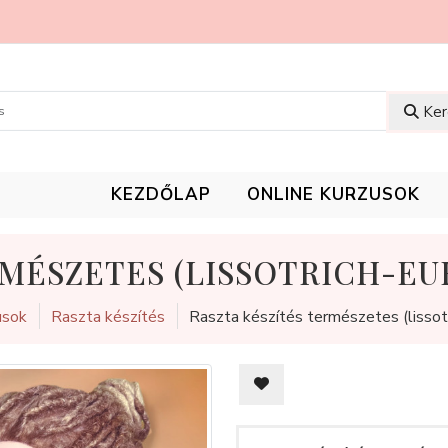
Ker
KEZDŐLAP
ONLINE KURZUSOK
MÉSZETES (LISSOTRICH-EU
usok
Raszta készítés
Raszta készítés természetes (lissotr