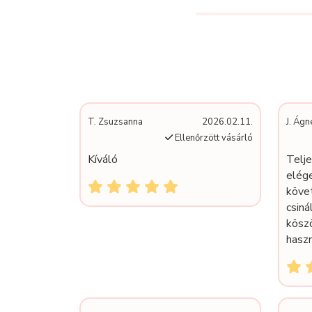
T. Zsuzsanna
2026.02.11.
J. Ágn
Ellenőrzött vásárló
Kíváló
Telj
elége
köve
csiná
kösz
haszn