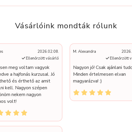
Vásárlóink mondták rólunk
es
2026.02.08.
M. Alexandra
2026.
Ellenőrzött vásárló
Ellenőrzött 
esen meg voltam vagyok
Nagyon jó! Csak ajánlani tud
dve a hajfonás kurzusal. Jó
Minden értelmesen elvan
thető és érthető az amit
magyarázva! :)
lni kell. Nagyon szépen
önöm nekem nagyon
os volt!