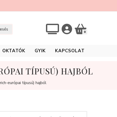
esés
0
OKTATÓK
GYIK
KAPCSOLAT
RÓPAI TÍPUSÚ) HAJBÓL
ich-európai típusú) hajból