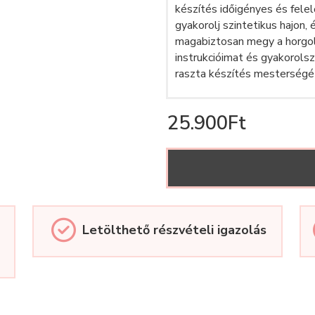
készítés időigényes és fele
gyakorolj szintetikus hajon, 
magabiztosan megy a horgol
instrukcióimat és gyakorols
raszta készítés mesterségé
25.900Ft
Letölthető részvételi igazolás