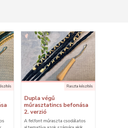
észítés
Raszta készítés
Dupla végű
ása
műrasztatincs befonása
2. verzió
tos
A felfont műraszta csodálatos
k
alternatíva azok számára akik