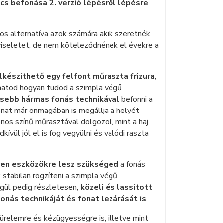
cs befonása 2. verzió lépésről lépésre
os alternatíva azok számára akik szeretnék
jviseletet, de nem köteleződnének el évekre a
lkészíthető egy felfont műraszta frizura
,
hatod hogyan tudod a szimpla végű
ősebb hármas fonás technikával
befonni a
onat már önmagában is megállja a helyét
onos színű műrasztával dolgozol, mint a haj
ívül jól el is fog vegyülni és valódi raszta
en eszközökre lesz szükséged
a fonás
 stabilan rögzíteni a szimpla végű
égül pedig részletesen,
közeli és lassított
onás technikáját és fonat lezárását is
.
ürelemre és kézügyességre is, illetve mint