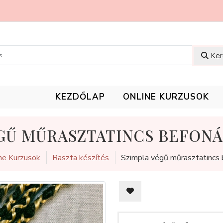
Ker
KEZDŐLAP
ONLINE KURZUSOK
GŰ MŰRASZTATINCS BEFONÁS
ne Kurzusok
Raszta készítés
Szimpla végű műrasztatincs b