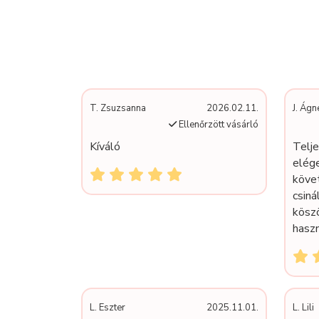
T. Zsuzsanna
2026.02.11.
J. Ágn
Ellenőrzött vásárló
Kíváló
Telj
elége
köve
csiná
kösz
haszn
L. Eszter
2025.11.01.
L. Lili