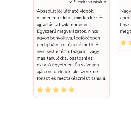
Ellenőrzött vásárló
Abszolút jól látható videók,
Nagy
minden mozdulat, minden kéz és
apró 
ujjtartás látszik rendesen.
hasz
Egyszerű magyarázatok, nincs
megt
agyon bonyolítva, legfőképpen
pedig bármikor újra nézhető és
nem kell ezért utazgatni, vagy
más tanulókkal osztozni az
oktató figyelmén. Én szívesen
ajánlom bárkinek, aki szeretne
fonást és raeztakészítést tanulni.