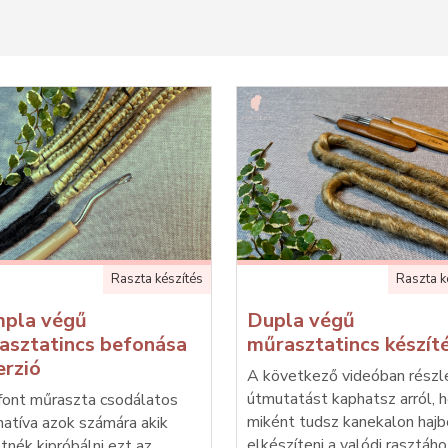
Raszta készítés
Raszta k
mpla végű
Dupla végű
asztatincs befonása
műrasztatincs készít
erzió
A következő videóban részl
útmutatást kaphatsz arról, 
font műraszta csodálatos
miként tudsz kanekalon hajb
natíva azok számára akik
elkészíteni a valódi rasztáh
tnék kipróbálni ezt az