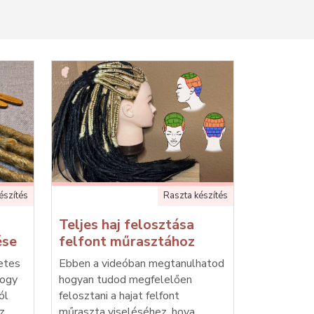
észítés
Raszta készítés
Teljes haj felosztása
ése
felfont műrasztához
etes
Ebben a videóban megtanulhatod
hogy
hogyan tudod megfelelően
ól
felosztani a hajat felfont
oz
műraszta viseléséhez, hova