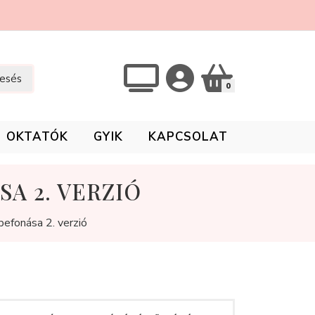
esés
0
OKTATÓK
GYIK
KAPCSOLAT
A 2. VERZIÓ
efonása 2. verzió