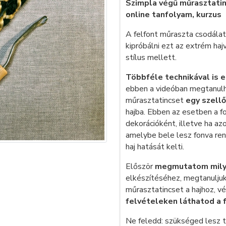
Szimpla végű műrasztatin
online tanfolyam, kurzus
A felfont műraszta csodálat
kipróbálni ezt az extrém ha
stílus mellett.
Többféle technikával is e
ebben a videóban megtanul
műrasztatincset
egy szell
hajba. Ebben az esetben a f
dekorációként, illetve ha az
amelybe bele lesz fonva rendk
haj hatását kelti.
Először
megmutatom mily
elkészítéséhez, megtanuljuk
műrasztatincset a hajhoz, v
felvételeken láthatod a f
Ne feledd: szükséged lesz t