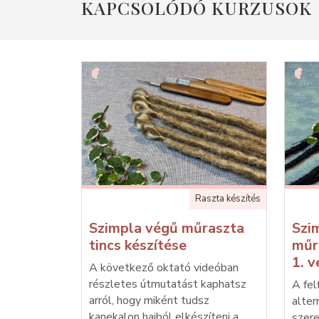
KAPCSOLÓDÓ KURZUSOK
Raszta készítés
Szimpla végű műraszta
Szi
tincs készítése
műr
1. v
A következő oktató videóban
részletes útmutatást kaphatsz
A fel
arról, hogy miként tudsz
alter
kanekalon hajból elkészíteni a
szere