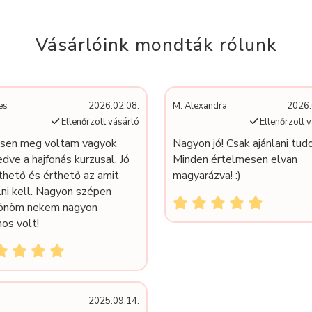
Vásárlóink mondták rólunk
es
2026.02.08.
M. Alexandra
2026.
Ellenőrzött vásárló
Ellenőrzött 
esen meg voltam vagyok
Nagyon jó! Csak ajánlani tud
dve a hajfonás kurzusal. Jó
Minden értelmesen elvan
thető és érthető az amit
magyarázva! :)
lni kell. Nagyon szépen
önöm nekem nagyon
os volt!
2025.09.14.