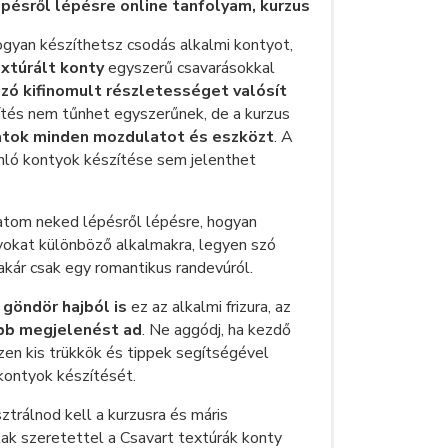
pésről lépésre online tanfolyam, kurzus
gyan készíthetsz csodás alkalmi kontyot,
extúrált konty
egyszerű csavarásokkal
zó kifinomult részletességet valósít
zítés nem tűnhet egyszerűnek, de a kurzus
tok minden mozdulatot és eszközt
. A
nló kontyok készítése sem jelenthet
tom neked lépésről lépésre, hogyan
yokat különböző alkalmakra, legyen szó
akár csak egy romantikus randevúról.
göndör hajból is
ez az alkalmi frizura, az
bb megjelenést ad
. Ne aggódj, ha kezdő
szen kis trükkök és tippek segítségével
kontyok készítését.
ztrálnod kell a kurzusra és máris
lak szeretettel a Csavart textúrák konty