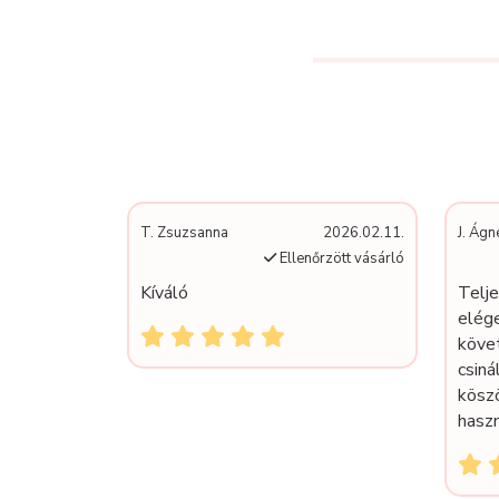
T. Zsuzsanna
2026.02.11.
J. Ágn
Ellenőrzött vásárló
Kíváló
Telj
elége
köve
csiná
kösz
haszn