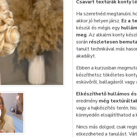
Csavart textúrák konty lé
Ha szeretnéd megtanulni, ho
akkor jó helyen jársz.
Ez a t
készül és mégis egy
hullám
meg
. Az alkalmi konty kés
során
részletesen bemuta
tanult technikával más haso
akadályt.
Ebben a kurzusban megmuta
készíthetsz tökéletes kont
esküvőről, ballagásról vagy 
Elkészíthető hullámos és 
eredmény
még textúrálta
vagy a hajkészítés terén, hi
könnyedén elsajátíthatod a 
Nincs más dolgod, csak regis
elkezdheted a tanulást. Vár