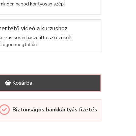
 minden napod kontyosan szép!
ertető videó a kurzushoz
urzus során használt eszközökről.
 fogod megtalálni.
Kosárba
Biztonságos bankkártyás fizetés