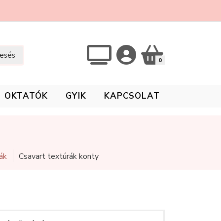
esés
0
OKTATÓK
GYIK
KAPCSOLAT
ák
Csavart textúrák konty