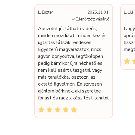
L. Eszter
2025.11.01.
L. Lili
Ellenőrzött vásárló
Abszolút jól látható videók,
Nagy
minden mozdulat, minden kéz és
apró 
ujjtartás látszik rendesen.
hasz
Egyszerű magyarázatok, nincs
megt
agyon bonyolítva, legfőképpen
pedig bármikor újra nézhető és
nem kell ezért utazgatni, vagy
más tanulókkal osztozni az
oktató figyelmén. Én szívesen
ajánlom bárkinek, aki szeretne
fonást és raeztakészítést tanulni.