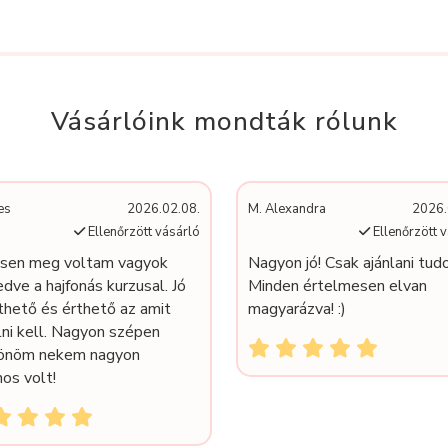
Vásárlóink mondták rólunk
es
2026.02.08.
M. Alexandra
2026.
Ellenőrzött vásárló
Ellenőrzött 
esen meg voltam vagyok
Nagyon jó! Csak ajánlani tud
dve a hajfonás kurzusal. Jó
Minden értelmesen elvan
thető és érthető az amit
magyarázva! :)
lni kell. Nagyon szépen
önöm nekem nagyon
os volt!