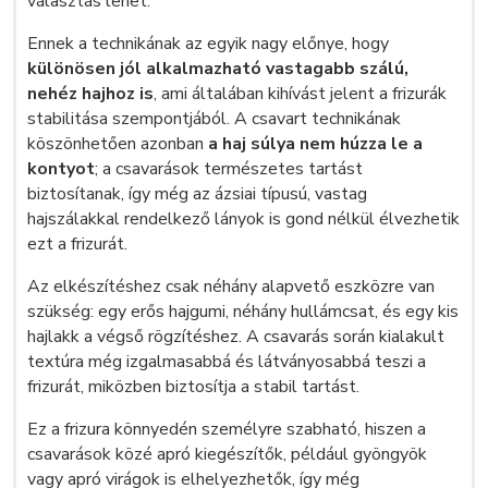
választás lehet.
Ennek a technikának az egyik nagy előnye, hogy
különösen jól alkalmazható vastagabb szálú,
nehéz hajhoz is
, ami általában kihívást jelent a frizurák
stabilitása szempontjából. A csavart technikának
köszönhetően azonban
a haj súlya nem húzza le a
kontyot
; a csavarások természetes tartást
biztosítanak, így még az ázsiai típusú, vastag
hajszálakkal rendelkező lányok is gond nélkül élvezhetik
ezt a frizurát.
Az elkészítéshez csak néhány alapvető eszközre van
szükség: egy erős hajgumi, néhány hullámcsat, és egy kis
hajlakk a végső rögzítéshez. A csavarás során kialakult
textúra még izgalmasabbá és látványosabbá teszi a
frizurát, miközben biztosítja a stabil tartást.
Ez a frizura könnyedén személyre szabható, hiszen a
csavarások közé apró kiegészítők, például gyöngyök
vagy apró virágok is elhelyezhetők, így még