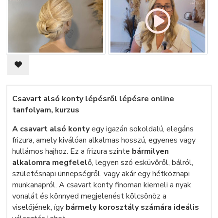
Csavart alsó konty lépésről lépésre online
tanfolyam, kurzus
A csavart alsó konty
egy igazán sokoldalú, elegáns
frizura, amely kiválóan alkalmas hosszú, egyenes vagy
hullámos hajhoz. Ez a frizura szinte
bármilyen
alkalomra megfelel
ő, legyen szó esküvőről, bálról,
születésnapi ünnepségről, vagy akár egy hétköznapi
munkanapról. A csavart konty finoman kiemeli a nyak
vonalát és könnyed megjelenést kölcsönöz a
viselőjének, így
bármely korosztály számára ideális