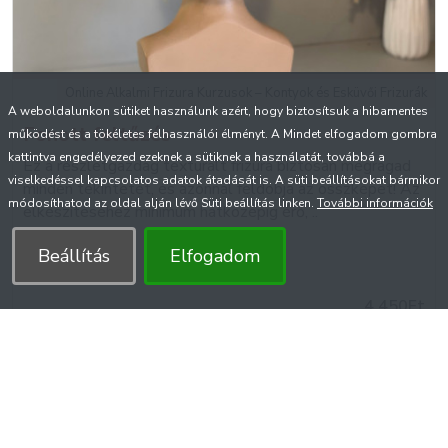
Online Alkalmi Frizura Kurzusok – Kontyok és Esküvői Frizurák
A weboldalunkon sütiket használunk azért, hogy biztosítsuk a hibamentes
Fonott feltűzés
működést és a tökéletes felhasználói élményt. A Mindet elfogadom gombra
kattintva engedélyezed ezeknek a sütiknek a használatát, továbbá a
Ez a részletgazdag texturált frizura biztosan megragad
viselkedéssel kapcsolatos adatok átadását is. A süti beállításokat bármikor
minden tekintetet, és azonnal feldobja az összképet! Az
módosíthatod az oldal alján lévő Süti beállítás linken.
További információk
elkészítéséhez minimum hátközépig érő, ..
Beállítás
Elfogadom
4.450Ft
KOSÁRBA