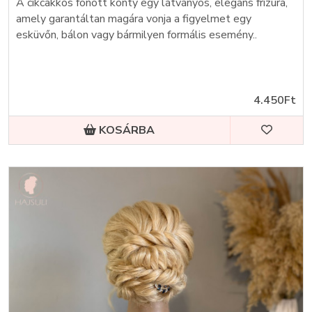
A cikcakkos fonott konty egy látványos, elegáns frizura,
amely garantáltan magára vonja a figyelmet egy
esküvőn, bálon vagy bármilyen formális esemény..
4.450Ft
KOSÁRBA