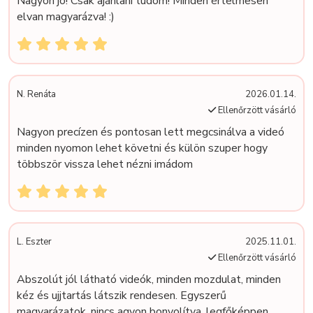
Nagyon jó! Csak ajánlani tudom! Minden értelmesen
elvan magyarázva! :)
N. Renáta
2026.01.14.
Ellenőrzött vásárló
Nagyon precízen és pontosan lett megcsinálva a videó
minden nyomon lehet követni és külön szuper hogy
többször vissza lehet nézni imádom
L. Eszter
2025.11.01.
Ellenőrzött vásárló
Abszolút jól látható videók, minden mozdulat, minden
kéz és ujjtartás látszik rendesen. Egyszerű
magyarázatok, nincs agyon bonyolítva, legfőképpen